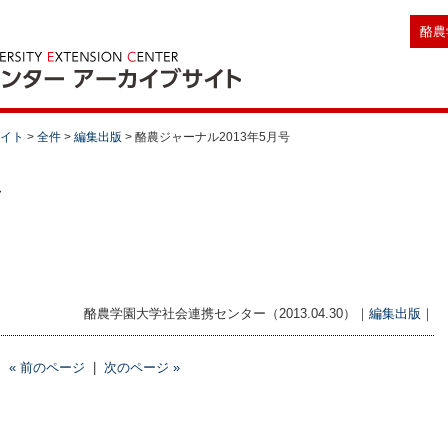
酪農
サイト
>
全件
>
編集出版
>
酪農ジャーナル2013年5月号
酪農学園大学社会連携センター（2013.04.30）｜
編集出版
｜
« 前のページ
|
次のページ »