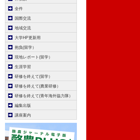
全件
国際交流
地域交流
大学HP更新用
抱負(留学）
現地レポート(留学）
生涯学習
研修を終えて(留学）
研修を終えて(農業研修）
研修を終えて(青年海外協力隊）
編集出版
講座案内